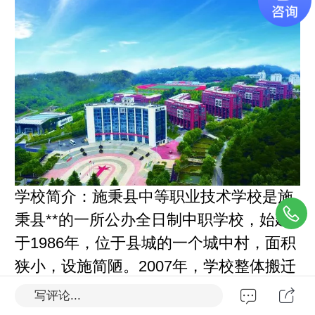
学校简介：施秉县中等职业技术学校是施
秉县**的一所公办全日制中职学校，始建
于1986年，位于县城的一个城中村，面积
狭小，设施简陋。2007年，学校整体搬迁
至凉水井新建。新校区占地面积160余
写评论...
亩，坐落在风景秀丽的舞阳河畔，校园依